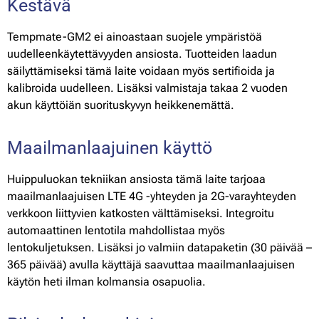
Kestävä
Tempmate-GM2 ei ainoastaan suojele ympäristöä
uudelleenkäytettävyyden ansiosta. Tuotteiden laadun
säilyttämiseksi tämä laite voidaan myös sertifioida ja
kalibroida uudelleen. Lisäksi valmistaja takaa 2 vuoden
akun käyttöiän suorituskyvyn heikkenemättä.
Maailmanlaajuinen käyttö
Huippuluokan tekniikan ansiosta tämä laite tarjoaa
maailmanlaajuisen LTE 4G -yhteyden ja 2G-varayhteyden
verkkoon liittyvien katkosten välttämiseksi. Integroitu
automaattinen lentotila mahdollistaa myös
lentokuljetuksen. Lisäksi jo valmiin datapaketin (30 päivää –
365 päivää) avulla käyttäjä saavuttaa maailmanlaajuisen
käytön heti ilman kolmansia osapuolia.