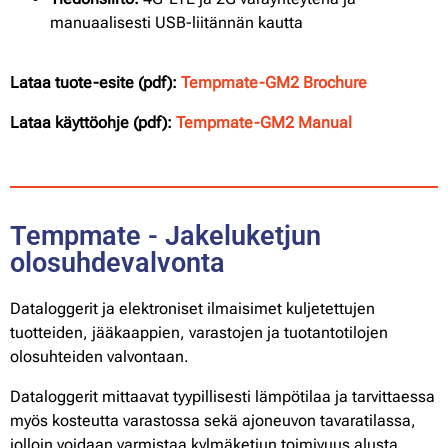
manuaalisesti USB-liitännän kautta
Lataa tuote-esite (pdf):
Tempmate-GM2 Brochure
Lataa käyttöohje (pdf):
Tempmate-GM2 Manual
Tempmate - Jakeluketjun
olosuhdevalvonta
Dataloggerit ja elektroniset ilmaisimet kuljetettujen
tuotteiden, jääkaappien, varastojen ja tuotantotilojen
olosuhteiden valvontaan.
Dataloggerit mittaavat tyypillisesti lämpötilaa ja tarvittaessa
myös kosteutta varastossa sekä ajoneuvon tavaratilassa,
jolloin voidaan varmistaa kylmäketjun toimivuus alusta