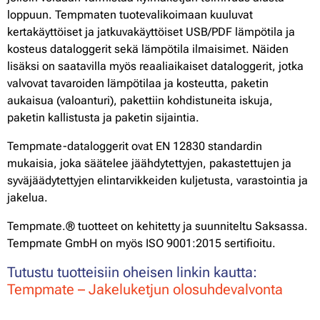
loppuun. Tempmaten tuotevalikoimaan kuuluvat
kertakäyttöiset ja jatkuvakäyttöiset USB/PDF lämpötila ja
kosteus dataloggerit sekä lämpötila ilmaisimet. Näiden
lisäksi on saatavilla myös reaaliaikaiset dataloggerit, jotka
valvovat tavaroiden lämpötilaa ja kosteutta, paketin
aukaisua (valoanturi), pakettiin kohdistuneita iskuja,
paketin kallistusta ja paketin sijaintia.
Tempmate-dataloggerit ovat EN 12830 standardin
mukaisia, joka säätelee jäähdytettyjen, pakastettujen ja
syväjäädytettyjen elintarvikkeiden kuljetusta, varastointia ja
jakelua.
Tempmate.® tuotteet on kehitetty ja suunniteltu Saksassa.
Tempmate GmbH on myös ISO 9001:2015 sertifioitu.
Tutustu tuotteisiin oheisen linkin kautta:
Tempmate – Jakeluketjun olosuhdevalvonta