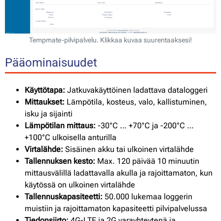
Tempmate-pilvipalvelu. Klikkaa kuvaa suurentaaksesi!
Pääominaisuudet
Käyttötapa:
Jatkuvakäyttöinen ladattava dataloggeri
Mittaukset:
Lämpötila, kosteus, valo, kallistuminen,
isku ja sijainti
Lämpötilan mittaus:
-30°C … +70°C ja -200°C …
+100°C ulkoisella anturilla
Virtalähde:
Sisäinen akku tai ulkoinen virtalähde
Tallennuksen kesto:
Max. 120 päivää 10 minuutin
mittausvälillä ladattavalla akulla ja rajoittamaton, kun
käytössä on ulkoinen virtalähde
Tallennuskapasiteetti:
50.000 lukemaa loggerin
muistiin ja rajoittamaton kapasiteetti pilvipalvelussa
Tiedonsiirto:
4G-LTE ja 2G varayhteytenä ja