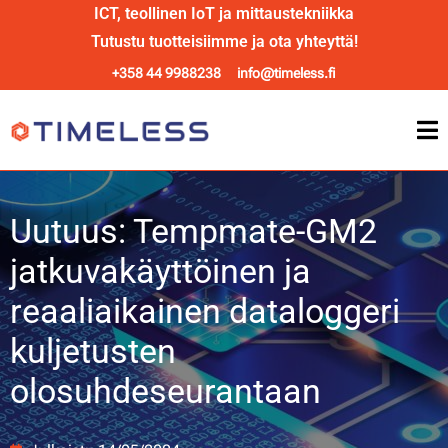
ICT, teollinen IoT ja mittaustekniikka
Tutustu tuotteisiimme ja ota yhteyttä!
+358 44 9988238
info@timeless.fi
Uutuus: Tempmate-GM2
jatkuvakäyttöinen ja
reaaliaikainen dataloggeri
kuljetusten
olosuhdeseurantaan