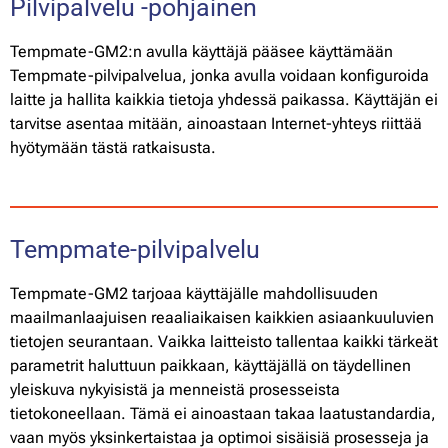
Pilvipalvelu -pohjainen
Tempmate-GM2:n avulla käyttäjä pääsee käyttämään
Tempmate-pilvipalvelua, jonka avulla voidaan konfiguroida
laitte ja hallita kaikkia tietoja yhdessä paikassa. Käyttäjän ei
tarvitse asentaa mitään, ainoastaan Internet-yhteys riittää
hyötymään tästä ratkaisusta.
Tempmate-pilvipalvelu
Tempmate-GM2 tarjoaa käyttäjälle mahdollisuuden
maailmanlaajuisen reaaliaikaisen kaikkien asiaankuuluvien
tietojen seurantaan. Vaikka laitteisto tallentaa kaikki tärkeät
parametrit haluttuun paikkaan, käyttäjällä on täydellinen
yleiskuva nykyisistä ja menneistä prosesseista
tietokoneellaan. Tämä ei ainoastaan takaa laatustandardia,
vaan myös yksinkertaistaa ja optimoi sisäisiä prosesseja ja