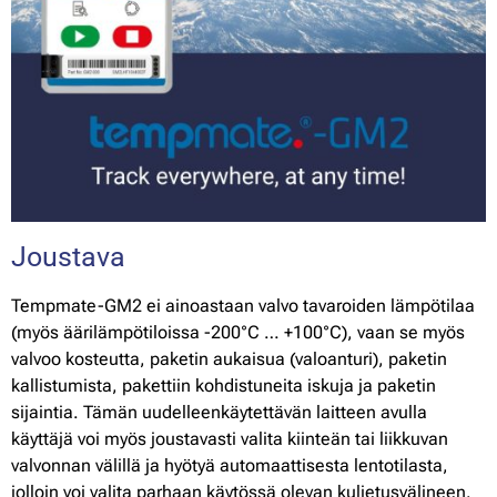
Joustava
Tempmate-GM2 ei ainoastaan valvo tavaroiden lämpötilaa
(myös äärilämpötiloissa -200°C … +100°C), vaan se myös
valvoo kosteutta, paketin aukaisua (valoanturi), paketin
kallistumista, pakettiin kohdistuneita iskuja ja paketin
sijaintia. Tämän uudelleenkäytettävän laitteen avulla
käyttäjä voi myös joustavasti valita kiinteän tai liikkuvan
valvonnan välillä ja hyötyä automaattisesta lentotilasta,
jolloin voi valita parhaan käytössä olevan kuljetusvälineen.