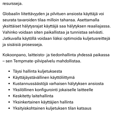
resursseja.
Globaalin liitettävyyden ja pilvituen ansiosta käyttäjä voi
seurata tavaroiden tilaa milloin tahansa. Asettamalla
yksittäiset hälytysrajat käyttäjä saa hälytyksen reaaliajassa.
Vahinko voidaan siten paikallistaa ja tunnistaa selvästi.
Jatkuvalla käytöllä voidaan liäksi optimoida kuljetusreittejä
ja sisäisiä prosesseja.
Kokoonpano, laitteisto- ja tiedonhallinta yhdessä paikassa
– sen Tempmate-pilvipalvelu mahdollistaa.
Täysi hallinta kuljetuksesta
Käyttäjäystävällinen käyttöliittymä
Kustannussäästöjä varhaisen hälytyksen ansiosta
Yksilöllinen konfigurointi jokaiselle laitteelle
Keskitetty laitehallinta
Yksinkertainen käyttäjien hallinta
Yksityiskohtainen kuljetuksen tilan katsaus