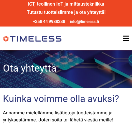
ICT, teollinen IoT ja mittaustekniikka
Tutustu tuotteisiimme ja ota yhteyttä!
+358 44 9988238
info@timeless.fi
Ota yhteyttä
Kuinka voimme olla avuksi?
Annamme mielellämme lisätietoja tuotteistamme ja
yrityksestämme. Joten soita tai lähetä viestiä meille!