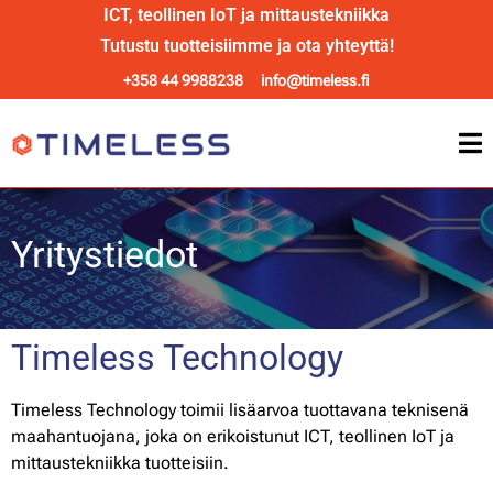
ICT, teollinen IoT ja mittaustekniikka
Tutustu tuotteisiimme ja ota yhteyttä!
+358 44 9988238
info@timeless.fi
Yritystiedot
Timeless Technology
Timeless Technology toimii lisäarvoa tuottavana teknisenä
maahantuojana, joka on erikoistunut ICT, teollinen IoT ja
mittaustekniikka tuotteisiin.