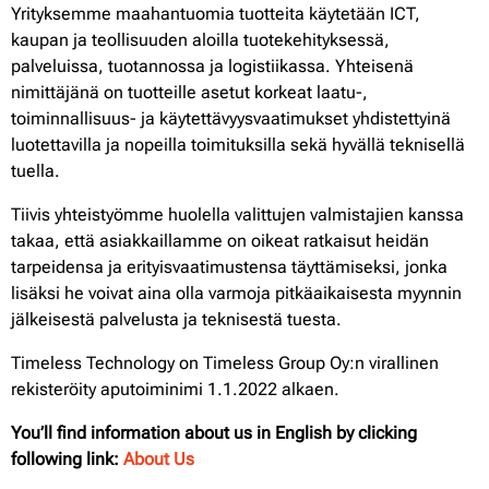
Yrityksemme maahantuomia tuotteita käytetään ICT,
kaupan ja teollisuuden aloilla tuotekehityksessä,
palveluissa, tuotannossa ja logistiikassa. Yhteisenä
nimittäjänä on tuotteille asetut korkeat laatu-,
toiminnallisuus- ja käytettävyysvaatimukset yhdistettyinä
luotettavilla ja nopeilla toimituksilla sekä hyvällä teknisellä
tuella.
Tiivis yhteistyömme huolella valittujen valmistajien kanssa
takaa, että asiakkaillamme on oikeat ratkaisut heidän
tarpeidensa ja erityisvaatimustensa täyttämiseksi, jonka
lisäksi he voivat aina olla varmoja pitkäaikaisesta myynnin
jälkeisestä palvelusta ja teknisestä tuesta.
Timeless Technology on Timeless Group Oy:n virallinen
rekisteröity aputoiminimi 1.1.2022 alkaen.
You’ll find information about us in English by clicking
following link:
About Us