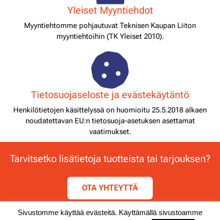
Yleiset Myyntiehdot
Myyntiehtomme pohjautuvat Teknisen Kaupan Liiton
myyntiehtoihin (TK Yleiset 2010).
Tietosuojaseloste ja evästekäytäntö
Henkilötietojen käsittelyssä on huomioitu 25.5.2018 alkaen
noudatettavan EU:n tietosuoja-asetuksen asettamat
vaatimukset.
Tarvitsetko lisätietoja tuotteista tai tarjouksen?
OTA YHTEYTTÄ
Sivustomme käyttää evästeitä. Käyttämällä sivustoamme