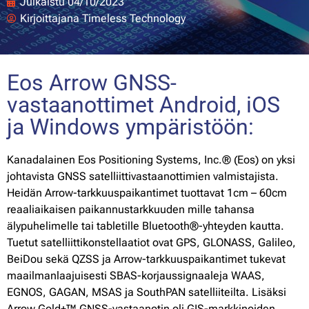
Julkaistu
04/10/2023
Kirjoittajana
Timeless Technology
Eos Arrow GNSS-
vastaanottimet Android, iOS
ja Windows ympäristöön:
Kanadalainen Eos Positioning Systems, Inc.® (Eos) on yksi
johtavista GNSS satelliittivastaanottimien valmistajista.
Heidän Arrow-tarkkuuspaikantimet tuottavat 1cm – 60cm
reaaliaikaisen paikannustarkkuuden mille tahansa
älypuhelimelle tai tabletille Bluetooth®-yhteyden kautta.
Tuetut satelliittikonstellaatiot ovat GPS, GLONASS, Galileo,
BeiDou sekä QZSS ja Arrow-tarkkuuspaikantimet tukevat
maailmanlaajuisesti SBAS-korjaussignaaleja WAAS,
EGNOS, GAGAN, MSAS ja SouthPAN satelliiteilta. Lisäksi
Arrow Gold+™ GNSS-vastaanotin oli GIS-markkinoiden