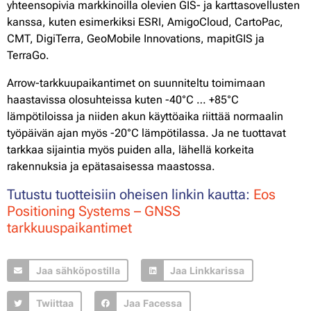
yhteensopivia markkinoilla olevien GIS- ja karttasovellusten
kanssa, kuten esimerkiksi ESRI, AmigoCloud, CartoPac,
CMT, DigiTerra, GeoMobile Innovations, mapitGIS ja
TerraGo.
Arrow-tarkkuupaikantimet on suunniteltu toimimaan
haastavissa olosuhteissa kuten -40°C … +85°C
lämpötiloissa ja niiden akun käyttöaika riittää normaalin
työpäivän ajan myös -20°C lämpötilassa. Ja ne tuottavat
tarkkaa sijaintia myös puiden alla, lähellä korkeita
rakennuksia ja epätasaisessa maastossa.
Tutustu tuotteisiin oheisen linkin kautta:
Eos
Positioning Systems – GNSS
tarkkuuspaikantimet
Jaa sähköpostilla
Jaa Linkkarissa
Twiittaa
Jaa Facessa