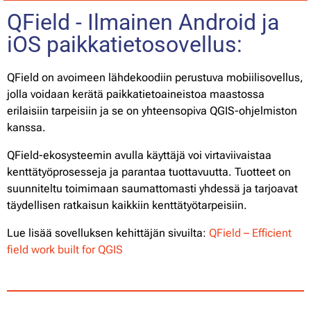
QField - Ilmainen Android ja
iOS paikkatietosovellus:
QField on avoimeen lähdekoodiin perustuva mobiilisovellus,
jolla voidaan kerätä paikkatietoaineistoa maastossa
erilaisiin tarpeisiin ja se on yhteensopiva QGIS-ohjelmiston
kanssa.
QField-ekosysteemin avulla käyttäjä voi virtaviivaistaa
kenttätyöprosesseja ja parantaa tuottavuutta. Tuotteet on
suunniteltu toimimaan saumattomasti yhdessä ja tarjoavat
täydellisen ratkaisun kaikkiin kenttätyötarpeisiin.
Lue lisää sovelluksen kehittäjän sivuilta:
QField – Efficient
field work built for QGIS