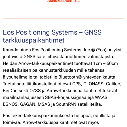
Asetukset valmiina
Eos Positioning Systems – GNSS
tarkkuuspaikantimet
Kanadalainen Eos Positioning Systems, Inc.® (Eos) on yksi
johtavista GNSS satelliittivastaanottimien valmistajista.
Heidän Arrow-tarkkuuspaikantimet tuottavat 1cm – 60cm
reaaliaikaisen paikannustarkkuuden mille tahansa
älypuhelimelle tai tabletille Bluetooth®-yhteyden kautta.
Tuetut satelliittikonstellaatiot ovat GPS, GLONASS, Galileo,
BeiDou sekä QZSS ja Arrow-tarkkuuspaikantimet tukevat
maailmanlaajuisesti SBAS-korjaussignaaleja WAAS,
EGNOS, GAGAN, MSAS ja SouthPAN satelliiteilta.
Eos tekee tarkkuuspaikannuksesta helppoa, edullista ja
toimivaa. Arrow-tarkkuuspaikantimet ovat myös