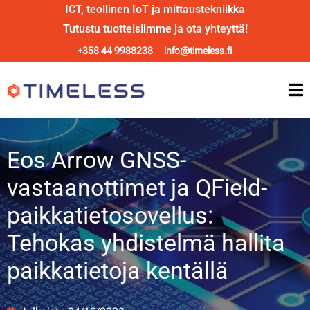
ICT, teollinen IoT ja mittaustekniikka
Tutustu tuotteisiimme ja ota yhteyttä!
+358 44 9988238
info@timeless.fi
Eos Arrow GNSS-
vastaanottimet ja QField-
paikkatietosovellus:
Tehokas yhdistelmä hallita
paikkatietoja kentällä