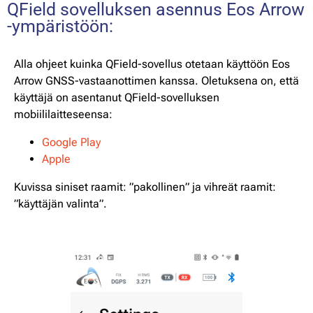
QField sovelluksen asennus Eos Arrow
-ympäristöön:
Alla ohjeet kuinka QField-sovellus otetaan käyttöön Eos
Arrow GNSS-vastaanottimen kanssa. Oletuksena on, että
käyttäjä on asentanut QField-sovelluksen
mobiililaitteseensa:
Google Play
Apple
Kuvissa siniset raamit: ”pakollinen” ja vihreät raamit:
”käyttäjän valinta”.