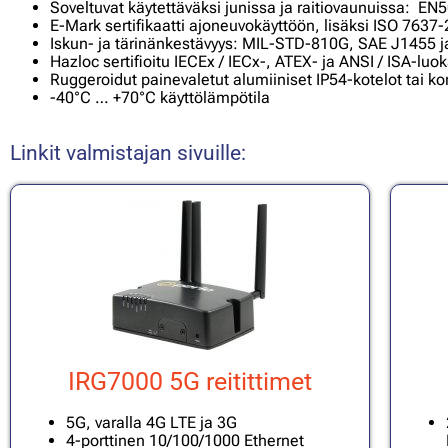
Soveltuvat käytettäväksi junissa ja raitiovaunuissa: EN
E-Mark sertifikaatti ajoneuvokäyttöön, lisäksi ISO 763
Iskun- ja tärinänkestävyys: MIL-STD-810G, SAE J1455 ja
Hazloc sertifioitu IECEx / IECx-, ATEX- ja ANSI / ISA-lu
Ruggeroidut painevaletut alumiiniset IP54-kotelot tai ko
-40°C … +70°C käyttölämpötila
Linkit valmistajan sivuille:
IRG7000 5G reitittimet
5G, varalla 4G LTE ja 3G
4-porttinen 10/100/1000 Ethernet