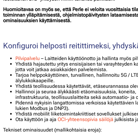
Huomioitavaa on myös se, että Perle ei veloita vuosittaisia til
toiminnan ylläpitämisestä, ohjelmistopäivitysten lataamisest
ominaisuuksien käyttämisestä.
Konfiguroi helposti reitittimeksi, yhdyskä
Pilvipalvelu
– Laitteiden käyttöönotto ja hallinta myös pil
Yhdistä hajautettu yritys ensisijaisen tai varayhteyden k
jotta voit jatkaa asiakkaiden palvelemista.
Tarjoa helppokäyttöinen, turvallinen, hallinnoitu 5G / LTE
älylukkokaapeille.
Yhdistä teollisuudessa käytettävät, etäseurannassa olev
Hallinnoi ja seuraa älykkäästi etäomaisuuksia, koneita, k
infrastruktuuria, teollisuuslaitteita sekä automaatio- ja 
Pidennä nykyisin langattomissa verkoissa käytettävien la
lukien Modbus ja DNP3).
Yhdistä mobiilit liiketoimintakriittiset sovellukset jul
Ota käyttöön ja aja
OCI-yhteensopivia säilöjä
julkisista 
Tekniset ominaisuudet (mallikohtaisia eroja):