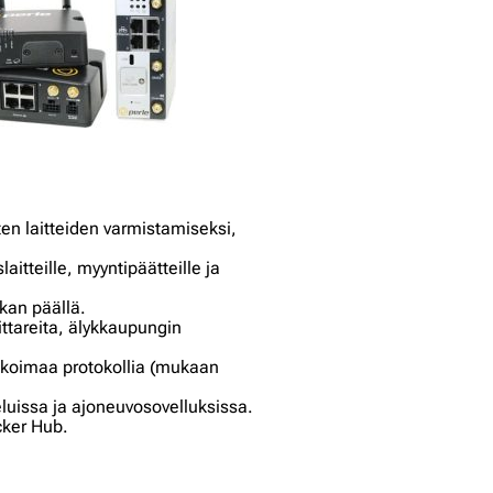
sten laitteiden varmistamiseksi,
aitteille, myyntipäätteille ja
kan päällä.
ittareita, älykkaupungin
alikoimaa protokollia (mukaan
eluissa ja ajoneuvosovelluksissa.
cker Hub.