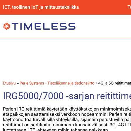
ICT, teollinen IoT ja mittaustekniikka
T
4G ja 5G reitittimet
Etusivu
»
Perle Systems - Tietoliikenne ja tiedonsiirto
»
4G ja 5G reitittimet
IRG5000/7000 -sarjan reitittim
Perlen IRG reitittimiä käytetään käyttökatkojen minimoimisek
etäpaikkojen saattamiseksi verkkoon nopeammin. Perlen reiti
käyttöönottoa turvallisilla yhteyksillä, sijaintiin perustuvilla pal
reitittimet on sertifioitu toimimaan kansainvälisesti 3G, 4G LTE 
luotettavan LTE -yhteyden mihin tahansa paikkaan.