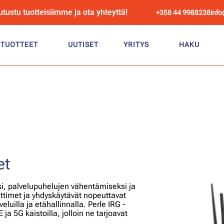
utustu tuotteisiimme ja ota yhteyttä!
+358 44 9988238
info
TUOTTEET
UUTISET
YRITYS
HAKU
et
si, palvelupuhelujen vähentämiseksi ja
ttimet ja yhdyskäytävät nopeuttavat
veluilla ja etähallinnalla. Perle IRG -
ja 5G kaistoilla, jolloin ne tarjoavat