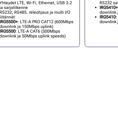
Yhteydet LTE, Wi-Fi, Ethernet, USB 3.2
RS232 sar
ja sarjaliikenne
IRG5410+
RS232, RS485, releohjaus ja multi I/O
downlink 
liitännät
IRG5410:
IRG5500+
: LTE-A PRO CAT12 (600Mbps
downlink 
downlink ja 150Mbps uplink)
IRG5500
: LTE-A CAT6 (300Mbps
downlink ja 50Mbps uplink speeds)