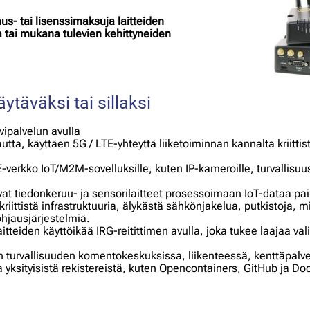
aus- tai lisenssimaksuja laitteiden
a tai mukana tulevien kehittyneiden
ytäväksi tai sillaksi
vipalvelun avulla
autta, käyttäen 5G / LTE-yhteyttä liiketoiminnan kannalta kriitti
-verkko IoT/M2M-sovelluksille, kuten IP-kameroille, turvallisuusl
at tiedonkeruu- ja sensorilaitteet prosessoimaan IoT-dataa pai
riittistä infrastruktuuria, älykästä sähkönjakelua, putkistoja, m
ohjausjärjestelmiä.
itteiden käyttöikää IRG-reitittimen avulla, joka tukee laajaa v
kisen turvallisuuden komentokeskuksissa, liikenteessä, kenttäpalv
ja yksityisistä rekistereistä, kuten Opencontainers, GitHub ja Do