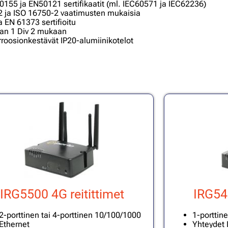
50155 ja EN50121 sertifikaatit (ml. IEC60571 ja IEC62236)
7-2 ja ISO 16750-2 vaatimusten mukaisia
 EN 61373 sertifioitu
okan 1 Div 2 mukaan
rroosionkestävät IP20-alumiinikotelot
IRG5500 4G reitittimet
IRG541
2-porttinen tai 4-porttinen 10/100/1000
1-porttin
Ethernet
Yhteydet 