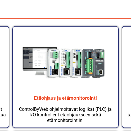
Etäohjaus ja etämonitorointi
t
ControlByWeb ohjelmoitavat logiikat (PLC) ja
tua
I/O kontrollerit etäohjaukseen sekä
t
etämonitorointiin.