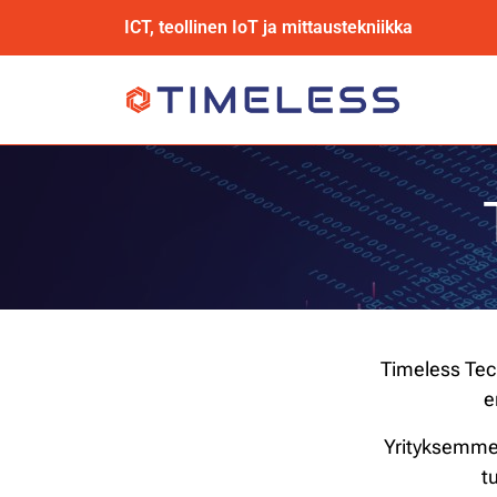
ICT, teollinen IoT ja mittaustekniikka
Timeless Tec
e
Yrityksemme 
t