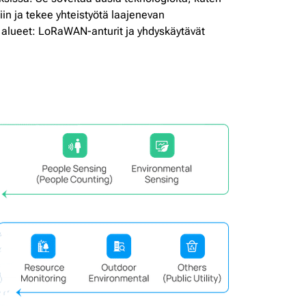
siin ja tekee yhteistyötä laajenevan
t alueet: LoRaWAN-anturit ja yhdyskäytävät