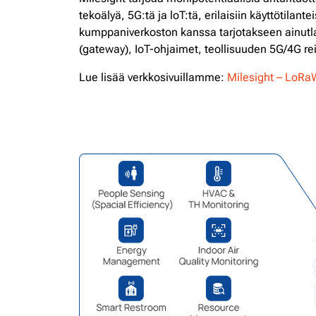
tekoälyä, 5G:tä ja loT:tä, erilaisiin käyttötilan
kumppaniverkoston kanssa tarjotakseen ainutlaa
(gateway), IoT-ohjaimet, teollisuuden 5G/4G reit
Lue lisää verkkosivuillamme:
Milesight – LoRaW