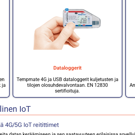
Dataloggerit
een
Tempmate 4G ja USB dataloggerit kuljetusten ja
 ja
tilojen olosuhdevalvontaan. EN 12830
An
sertifioituja.
linen IoT
 4G/5G IoT reitittimet
teita datan keräämiseen ja sen saatavuuteen erilaisissa sovellu