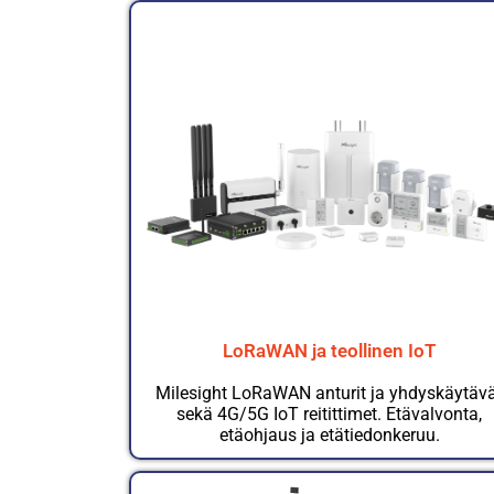
LoRaWAN ja teollinen IoT
Milesight LoRaWAN anturit ja yhdyskäytäv
sekä 4G/5G IoT reitittimet. Etävalvonta,
etäohjaus ja etätiedonkeruu.