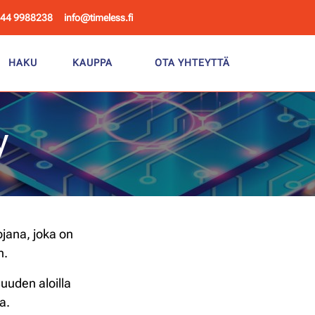
 44 9988238
info@timeless.fi
HAKU
KAUPPA
OTA YHTEYTTÄ
y
jana, joka on
n.
uuden aloilla
a.