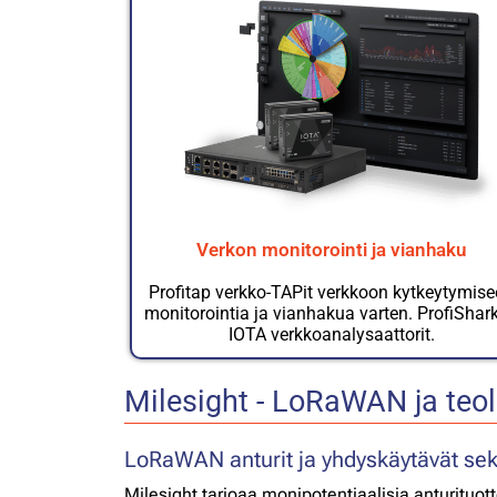
Verkon monitorointi ja vianhaku
Profitap verkko-TAPit verkkoon kytkeytymis
monitorointia ja vianhakua varten. ProfiShark
IOTA verkkoanalysaattorit.
Milesight - LoRaWAN ja teol
LoRaWAN anturit ja yhdyskäytävät sekä
Milesight tarjoaa monipotentiaalisia anturituot