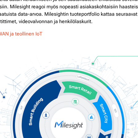
teisiin. Milesight reagoi myös nopeasti asiakaskohtaisiin haastei
tuista data-arvoa. Milesightin tuoteportfolio kattaa seuraava
ittimet, videovalvonnan ja henkilölaskurit.
AN ja teollinen IoT