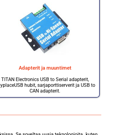
Adapterit ja muuntimet
TITAN Electronics USB to Serial adapterit,
yplaceUSB hubit, sarjaporttiserverit ja USB to
CAN adapterit.
ksissa. Se soveltaa uusia teknologioita, kuten