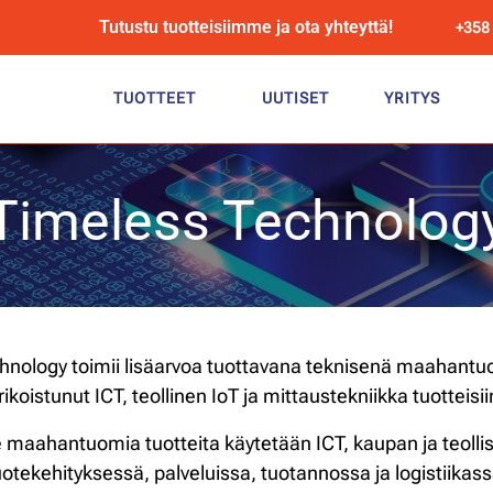
Tutustu tuotteisiimme ja ota yhteyttä!
+358
TUOTTEET
UUTISET
YRITYS
Timeless Technolog
hnology toimii lisäarvoa tuottavana teknisenä maahantuo
rikoistunut ICT, teollinen IoT ja mittaustekniikka tuotteisii
maahantuomia tuotteita käytetään ICT, kaupan ja teollis
uotekehityksessä, palveluissa, tuotannossa ja logistiikass