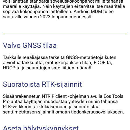
voit lähettää standardi sovelluskokoonpanot mille tahansa
määrälle käyttäjiä. Näin käyttäjien ei tarvitse itse määritellä
sopivaa kokoonpanoa laitteilleen. Android MDM tulee
saataville vuoden 2023 loppuun mennessä.
Valvo GNSS tilaa
Tarkkaile reaaliajassa tärkeitä GNSS-metatietoja kuten
arvioitua tarkkuutta, erotuskorjauksen tilaa, PDOP:tä,
HDOP:ta ja seurattujen satelliittien määrää.
Suoratoista RTK-sijainnit
Sisäänrakennetun NTRIP client -ohjelman avulla Eos Tools
Pro antaa käyttäjän muodostaa yhteyden mihin tahansa
RTK-verkkoon tai -tukiasemaan ja suoratoistaa
senttimetritason sijainnit omaan tiedonkeruusovellukseen.
Aseta hälytyskynnykset