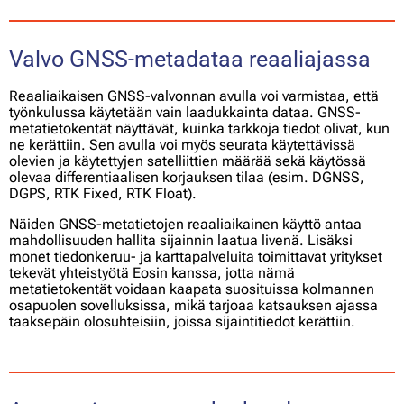
Valvo GNSS-metadataa reaaliajassa
Reaaliaikaisen GNSS-valvonnan avulla voi varmistaa, että
työnkulussa käytetään vain laadukkainta dataa. GNSS-
metatietokentät näyttävät, kuinka tarkkoja tiedot olivat, kun
ne kerättiin. Sen avulla voi myös seurata käytettävissä
olevien ja käytettyjen satelliittien määrää sekä käytössä
olevaa differentiaalisen korjauksen tilaa (esim. DGNSS,
DGPS, RTK Fixed, RTK Float).
Näiden GNSS-metatietojen reaaliaikainen käyttö antaa
mahdollisuuden hallita sijainnin laatua livenä. Lisäksi
monet tiedonkeruu- ja karttapalveluita toimittavat yritykset
tekevät yhteistyötä Eosin kanssa, jotta nämä
metatietokentät voidaan kaapata suosituissa kolmannen
osapuolen sovelluksissa, mikä tarjoaa katsauksen ajassa
taaksepäin olosuhteisiin, joissa sijaintitiedot kerättiin.