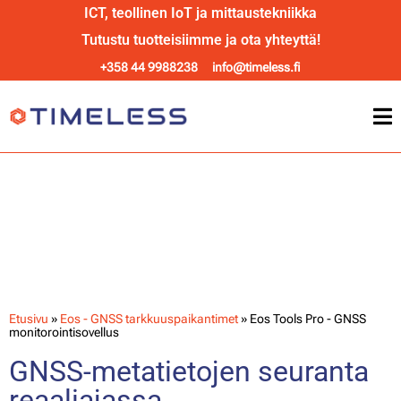
ICT, teollinen IoT ja mittaustekniikka
Tutustu tuotteisiimme ja ota yhteyttä!
+358 44 9988238
info@timeless.fi
Eos Tools Pro - GNSS
monitorointisovellus
Etusivu
»
Eos - GNSS tarkkuuspaikantimet
»
Eos Tools Pro - GNSS
monitorointisovellus
GNSS-metatietojen seuranta
reaaliajassa