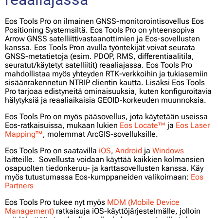
Eos Tools Pro on ilmainen GNSS-monitorointisovellus Eos
Positioning Systemsiltä. Eos Tools Pro on yhteensopiva
Arrow GNSS satelliittivastaanottimien ja Eos-sovellusten
kanssa. Eos Tools Pron avulla työntekijät voivat seurata
GNSS-metatietoja (esim. PDOP, RMS, differentiaalitila,
seuratut/käytetyt satelliitit) reaaliajassa. Eos Tools Pro
mahdollistaa myös yhteyden RTK-verkkoihin ja tukiasemiin
sisäänrakennetun NTRIP clientin kautta. Lisäksi Eos Tools
Pro tarjoaa edistyneitä ominaisuuksia, kuten konfiguroitavia
hälytyksiä ja reaaliaikaisia GEOID-korkeuden muunnoksia.
Eos Tools Pro on myös pääsovellus, jota käytetään useissa
Eos-ratkaisuissa, mukaan lukien
Eos Locate™
ja
Eos Laser
Mapping™
, molemmat ArcGIS-sovelluksille.
Eos Tools Pro on saatavilla
iOS
,
Android
ja
Windows
laitteille. Sovellusta voidaan käyttää kaikkien kolmansien
osapuolten tiedonkeruu- ja karttasovellusten kanssa. Käy
myös tutustumassa Eos-kumppaneiden valikoimaan:
Eos
Partners
Eos Tools Pro tukee nyt myös
MDM (Mobile Device
Management)
ratkaisuja iOS-käyttöjärjestelmälle, jolloin