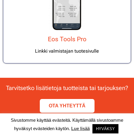
Eos Tools Pro
Linkki valmistajan tuotesivulle
Tarvitsetko lisätietoja tuotteista tai tarjouksen?
OTA YHTEYTTÄ
Sivustomme käyttää evästeitä. Käyttämällä sivustoamme
© Timeless Technology / Timeless Group Oy
hyväksyt evästeiden käytön.
Lue lisää
HYVÄKSY