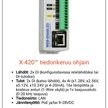
X-420™ tiedonkeruu ohjain
Lähdöt
: 2x DI (konfiguroitavissa relelähdöiksi tai
DI-tuloiksi)
Tulot
: 2x DI (katso lähdöt), 4x AI (±1.28V, ±2.56V,
±5.12V, ±10.24V ja 4-20mA), 16x lämpötila ja
kosteus anturi (1-Wire väylä) ja 1x taajuuustulo
(0-20 kHz taajuus)
Tiedonsiirto:
LAN
Jännitesyöttö:
PoE ja/tai 9-28VDC