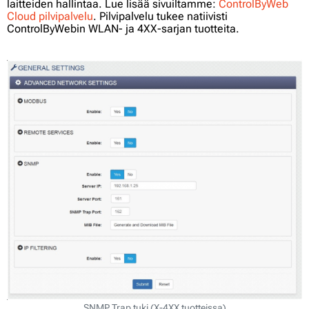
laitteiden hallintaa. Lue lisää sivuiltamme:
ControlByWeb
Cloud pilvipalvelu
. Pilvipalvelu tukee natiivisti
ControlByWebin WLAN- ja 4XX-sarjan tuotteita.
SNMP Trap tuki (X-4XX tuotteissa)