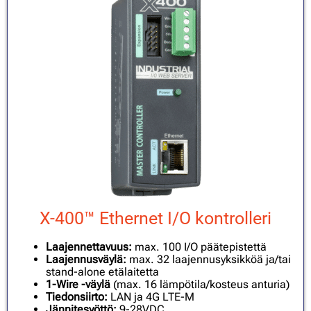
X-400™ Ethernet I/O kontrolleri
Laajennettavuus:
max. 100 I/O päätepistettä
Laajennusväylä:
max. 32 laajennusyksikköä ja/tai
stand-alone etälaitetta
1-Wire -väylä
(max. 16 lämpötila/kosteus anturia)
Tiedonsiirto:
LAN ja 4G LTE-M
Jännitesyöttö:
9-28VDC