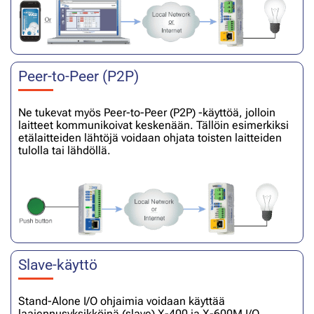
Peer-to-Peer (P2P)
Ne tukevat myös Peer-to-Peer (P2P) -käyttöä, jolloin
laitteet kommunikoivat keskenään. Tällöin esimerkiksi
etälaitteiden lähtöjä voidaan ohjata toisten laitteiden
tulolla tai lähdöllä.
Slave-käyttö
Stand-Alone I/O ohjaimia voidaan käyttää
laajennusyksikköinä (slave) X-400 ja X-600M I/O