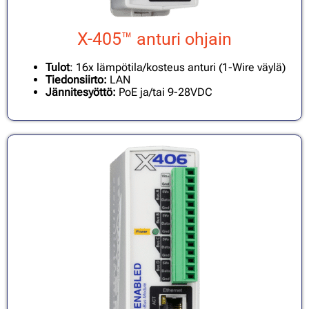
X-405™ anturi ohjain
Tulot
: 16x lämpötila/kosteus anturi (1-Wire väylä)
Tiedonsiirto:
LAN
Jännitesyöttö:
PoE ja/tai 9-28VDC