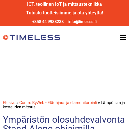
ICT, teollinen IoT ja mittaustekniikka
Tutustu tuotteisiimme ja ota yhteyttä!
+358 44 9988238
info@timeless.fi
ControlByWeb lämpötilan ja
kosteuden mittaus
Etusivu
»
ControlByWeb - Etäohjaus ja etämonitorointi
»
Lämpötilan ja
kosteuden mittaus
Ympäristön olosuhdevalvonta
Stand-Alone ohjaimilla