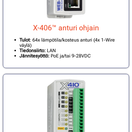
X-406™ anturi ohjain
Tulot
: 64x lämpötila/kosteus anturi (4x 1-Wire
väylä)
Tiedonsiirto:
LAN
Jännitesyöttö:
PoE ja/tai 9-28VDC