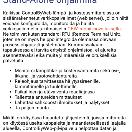
Kaikissa ControlByWeb lämpö- ja kosteusmittareissa on
sisäänrakennetut verkkopalvelimet (web server), jolloin niitä
voidaan konfiguroida, monitoroida ja hallita
verkkoselaimella tai ilmaisella
CBW-mobiilisovelluksella
.
Ne toimivat kuten standardi RTU (Remote Terminal Unit),
joten ne on myös helppo integroida olemassa olevaan
prosessiohjaus-järjestelmään. Kummassakaan
tapauksessa ei tarvita erityistä ohjelmistoa, ei ajureita
asennettavaksi eikä muita ylimääräisiä veloituksellisia
palveluita.
Monitoroi lämpötila- ja kosteusantureita sekä ovi-,
ikkuna- ja vuotovahtiantureita
Releohjaus tarvittaessa hälytyssireenille,
lämmittimelle ja tuulettimelle
Paikallinen ja etävalvonta reaaliajassa
Tallentaa antureiden mittaukset
Lähettää sähköposti ilmoitukset ja hälytykset
Ja paljon muuta…
Mikäli on käytössä hajautettu järjestelmä, joissa mittareita
on käytössä useita kappaleita ja maantieteellisesti laajalla
alueella, ControlByWeb-pilvipalvelu helpottaa datan ja