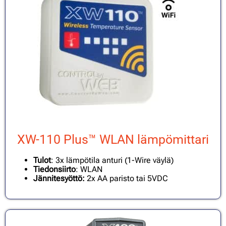
XW-110 Plus™ WLAN lämpömittari
Tulot
: 3x lämpötila anturi (1-Wire väylä)
Tiedonsiirto
: WLAN
Jännitesyöttö:
2x AA paristo tai 5VDC