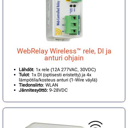
WebRelay Wireless™ rele, DI ja
anturi ohjain
Lähdöt
: 1x rele (12A 277VAC, 30VDC)
Tulot
: 1x DI (optisesti eristetty) ja 4x
lämpötila/kosteus anturi (1-Wire väylä)
Tiedonsiirto
: WLAN
Jännitesyöttö:
9-28VDC