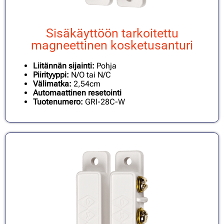
Sisäkäyttöön tarkoitettu
magneettinen kosketusanturi
Liitännän sijainti:
Pohja
Piirityyppi:
N/O tai N/C
Välimatka:
2,54cm
Automaattinen resetointi
Tuotenumero:
GRI-28C-W