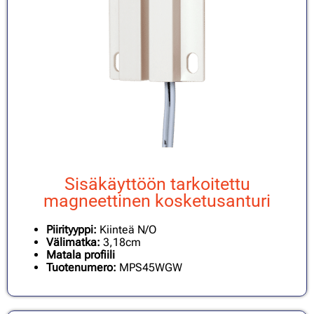
Sisäkäyttöön tarkoitettu
magneettinen kosketusanturi
Piirityyppi:
Kiinteä N/O
Välimatka:
3,18cm
Matala profiili
Tuotenumero:
MPS45WGW