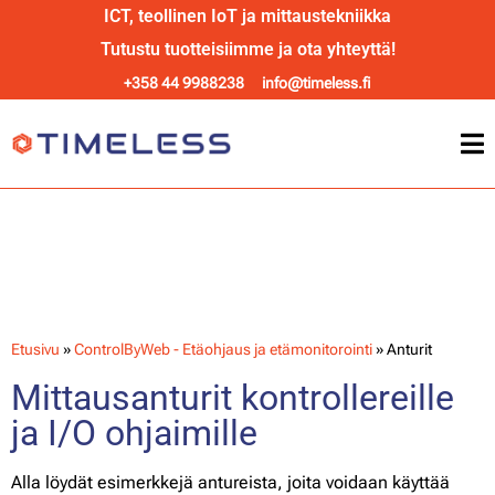
ICT, teollinen IoT ja mittaustekniikka
Tutustu tuotteisiimme ja ota yhteyttä!
+358 44 9988238
info@timeless.fi
ControlByWeb anturit
Etusivu
»
ControlByWeb - Etäohjaus ja etämonitorointi
»
Anturit
Mittausanturit kontrollereille
ja I/O ohjaimille
Alla löydät esimerkkejä antureista, joita voidaan käyttää