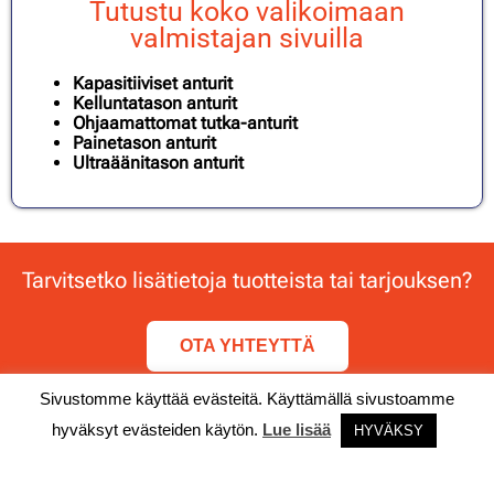
Tutustu koko valikoimaan
valmistajan sivuilla
Kapasitiiviset anturit
Kelluntatason anturit
Ohjaamattomat tutka-anturit
Painetason anturit
Ultraäänitason anturit
Tarvitsetko lisätietoja tuotteista tai tarjouksen?
OTA YHTEYTTÄ
Sivustomme käyttää evästeitä. Käyttämällä sivustoamme
hyväksyt evästeiden käytön.
© Timeless Technology / Timeless Group Oy
Lue lisää
HYVÄKSY
Tietosuojaseloste