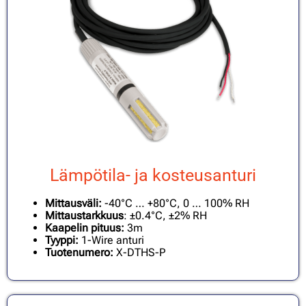
Lämpötila- ja kosteusanturi
Mittausväli:
-40°C … +80°C, 0 … 100% RH
Mittaustarkkuus
: ±0.4°C, ±2% RH
Kaapelin pituus:
3m
Tyyppi:
1-Wire anturi
Tuotenumero:
X-DTHS-P