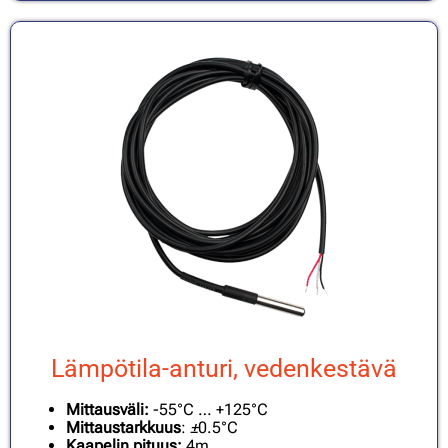
Lämpötila-anturi, vedenkestävä
Mittausväli:
-55°C … +125°C
Mittaustarkkuus
:
±
0.5°C
Kaapelin pituus:
4m