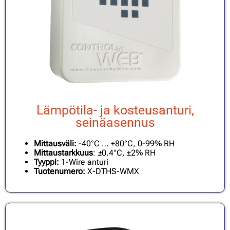
Lämpötila- ja kosteusanturi,
seinäasennus
Mittausväli:
-40°C … +80°C, 0-99% RH
Mittaustarkkuus
:
±
0.4°C
,
±2% RH
Tyyppi:
1-Wire anturi
Tuotenumero:
X-DTHS-WMX