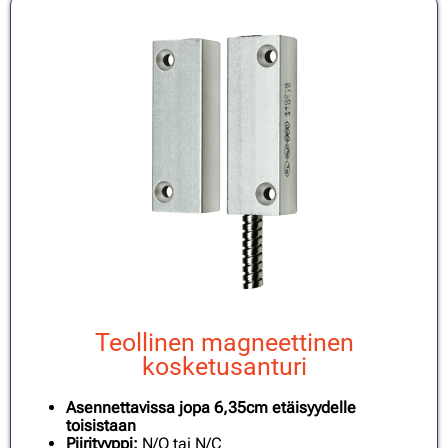
Teollinen magneettinen
kosketusanturi
Asennettavissa jopa 6,35cm etäisyydelle
toisistaan
Piirityyppi:
N/O tai N/C