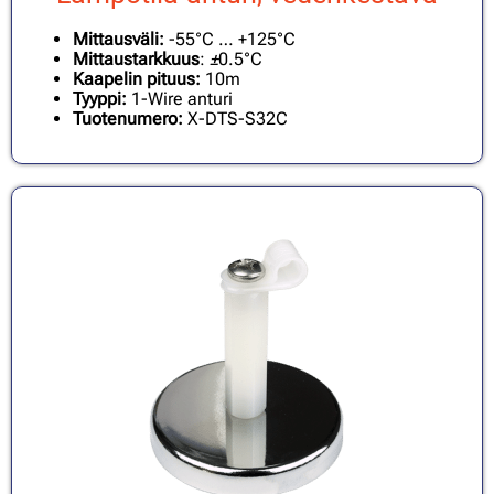
Mittausväli:
-55°C … +125°C
Mittaustarkkuus
:
±
0.5°C
Kaapelin pituus:
10m
Tyyppi:
1-Wire anturi
Tuotenumero:
X-DTS-S32C