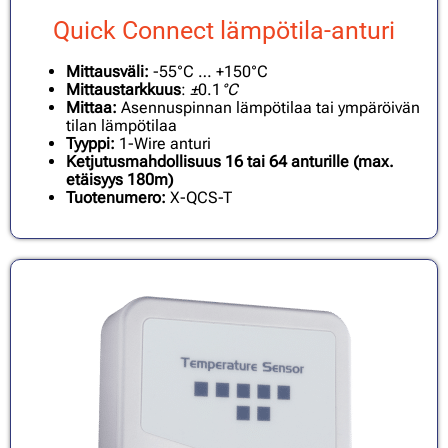
Quick Connect lämpötila-anturi
Mittausväli:
-55°C … +150°C
Mittaustarkkuus
:
±
0.1
°C
Mittaa:
Asennuspinnan lämpötilaa tai ympäröivän
tilan lämpötilaa
Tyyppi:
1-Wire anturi
Ketjutusmahdollisuus 16 tai 64 anturille (max.
etäisyys 180m)
Tuotenumero:
X-QCS-T