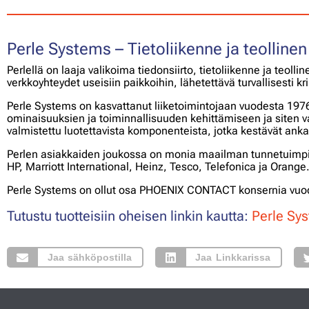
Perle Systems – Tietoliikenne ja teollinen
Perlellä on laaja valikoima tiedonsiirto, tietoliikenne ja teoll
verkkoyhteydet useisiin paikkoihin, lähetettävä turvallisesti kri
Perle Systems on kasvattanut liiketoimintojaan vuodesta 1976 
ominaisuuksien ja toiminnallisuuden kehittämiseen ja siten va
valmistettu luotettavista komponenteista, jotka kestävät anka
Perlen asiakkaiden joukossa on monia maailman tunnetuimpi
HP, Marriott International, Heinz, Tesco, Telefonica ja Orange
Perle Systems on ollut osa PHOENIX CONTACT konsernia vuo
Tutustu tuotteisiin oheisen linkin kautta:
Perle Sys
Jaa sähköpostilla
Jaa Linkkarissa