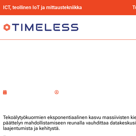
ICT, teollinen IoT ja mittaustekniikka
T
Miksi kaistan ulkopuolin
omaavalla datakeskusai
Julkaistu
14/04/2026
Kirjoittajana
Timeless Technology
Tekoälytyökuormien eksponentiaalinen kasvu massiivisten kie
päättelyn mahdollistamiseen reunalla vauhdittaa datakeskus
laajentumista ja kehitystä.