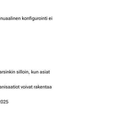
anuaalinen konfigurointi ei
rsinkin silloin, kun asiat
anisaatiot voivat rakentaa
2025