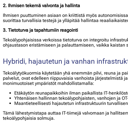
2. Ihmisen tekemä valvonta ja hallinta
Ihmisen puuttuminen asiaan on kriittistä myös autonomisissa
suorittaa turvallisia testejä ja ylläpitää hallintaa reaaliaikai
3. Tietoturva ja tapahtumiin reagointi
Tekoälypohjaisissa verkoissa tietoturva on integroitu infrastr
ohjaustason eristämiseen ja palauttamiseen, vaikka kaistan s
Hybridi, hajautetun ja vanhan infrastrukt
Tekoälytyökuormia käytetään yhä enemmän pilvi, reuna ja paika
palvelut, ovat edelleen riippuvaisia ​​vanhoista järjestelmist
monimuotoiset ympäristöt mahdollistamalla:
Etäkäytön reunapaikkoihin ilman paikallista IT-henkilös
Yhtenäisen hallinnan tekoälypohjaisten, vanhojen ja OT-j
Maantieteellisesti hajautetun infrastruktuurin turvallise
Tämä lähestymistapa auttaa IT-tiimejä valvomaan ja hallitsema
tekoälypohjaisia ​​solmuja.