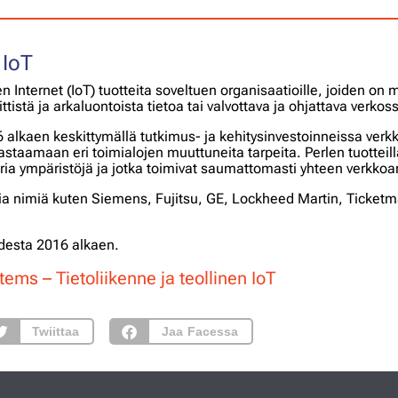
 IoT
inen Internet (IoT) tuotteita soveltuen organisaatioille, joiden o
ittistä ja arkaluontoista tietoa tai valvottava ja ohjattava verkoss
alkaen keskittymällä tutkimus- ja kehitysinvestoinneissa verkk
staamaan eri toimialojen muuttuneita tarpeita. Perlen tuotteil
ria ympäristöjä ja jotka toimivat saumattomasti yhteen verkkoa
a nimiä kuten Siemens, Fujitsu, GE, Lockheed Martin, Ticketm
.
desta 2016 alkaen.
tems – Tietoliikenne ja teollinen IoT
Twiittaa
Jaa Facessa