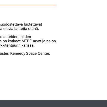
n muodostettava luotettavat
a olevia laitteita etänä.
olaitteiden, niiden
la on korkeat MTBF-arvot ja ne on
rkkitehtuurin kanssa.
aster, Kennedy Space Center,