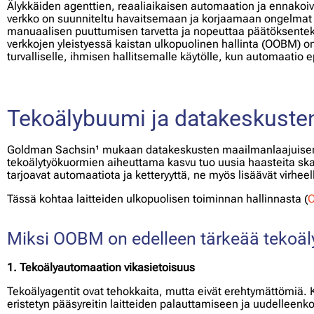
Älykkäiden agenttien, reaaliaikaisen automaation ja ennakoiv
verkko on suunniteltu havaitsemaan ja korjaamaan ongelmat
manuaalisen puuttumisen tarvetta ja nopeuttaa päätöksenteko
verkkojen yleistyessä kaistan ulkopuolinen hallinta (OOBM) on
turvalliselle, ihmisen hallitsemalle käytölle, kun automaatio 
Tekoälybuumi ja datakeskuste
Goldman Sachsin¹ mukaan datakeskusten maailmanlaajuise
tekoälytyökuormien aiheuttama kasvu tuo uusia haasteita skaa
tarjoavat automaatiota ja ketteryyttä, ne myös lisäävät virheel
Tässä kohtaa laitteiden ulkopuolisen toiminnan hallinnasta (
Miksi OOBM on edelleen tärkeää teko
1. Tekoälyautomaation vikasietoisuus
Tekoälyagentit ovat tehokkaita, mutta eivät erehtymättömiä. 
eristetyn pääsyreitin laitteiden palauttamiseen ja uudelleenk