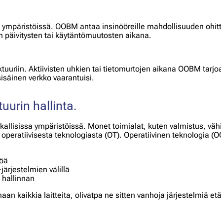
 ympäristöissä. OOBM antaa insinööreille mahdollisuuden ohit
sten päivitysten tai käytäntömuutosten aikana.
uktuuriin. Aktiivisten uhkien tai tietomurtojen aikana OOBM tarj
isäinen verkko vaarantuisi.
uurin hallinta.
llisissa ympäristöissä. Monet toimialat, kuten valmistus, vähit
ä ja operatiivisesta teknologiasta (OT). Operatiivinen teknologia
töä
ärjestelmien välillä
n hallinnan
an kaikkia laitteita, olivatpa ne sitten vanhoja järjestelmiä et