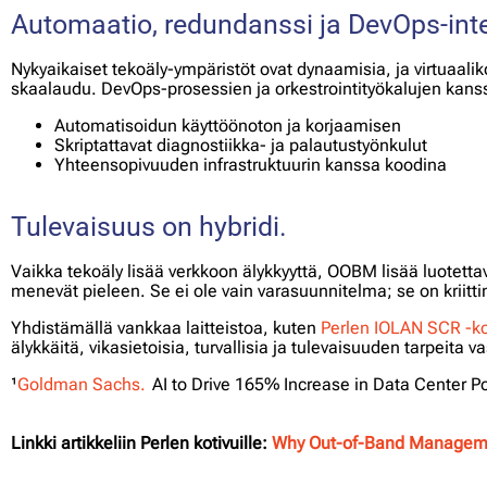
Automaatio, redundanssi ja DevOps-inte
Nykyaikaiset tekoäly-ympäristöt ovat dynaamisia, ja virtuaaliko
skaalaudu. DevOps-prosessien ja orkestrointityökalujen kans
Automatisoidun käyttöönoton ja korjaamisen
Skriptattavat diagnostiikka- ja palautustyönkulut
Yhteensopivuuden infrastruktuurin kanssa koodina
Tulevaisuus on hybridi.
Vaikka tekoäly lisää verkkoon älykkyyttä, OOBM lisää luotettavu
menevät pieleen. Se ei ole vain varasuunnitelma; se on kriitt
Yhdistämällä vankkaa laitteistoa, kuten
Perlen IOLAN SCR -ko
älykkäitä, vikasietoisia, turvallisia ja tulevaisuuden tarpeita 
¹
Goldman Sachs.
AI to Drive 165% Increase in Data Center 
Linkki artikkeliin Perlen kotivuille:
Why Out-of-Band Management