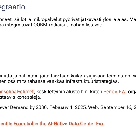
graatio.
neet, säilöt ja mikropalvelut pyörivät jatkuvasti ylös ja alas. M
sa integroituvat OOBM-ratkaisut mahdollistavat:
utta ja hallintaa, joita tarvitaan kaiken sujuvaan toimintaan, va
inen osa mitä tahansa vankkaa infrastruktuuristrategiaa.
nsolipalvelimet
, keskitettyihin alustoihin, kuten
PerleVIEW
, org
vastaavia konesaleja.
Power Demand by 2030. February 4, 2025. Web. September 16, 
 Is Essential in the AI-Native Data Center Era