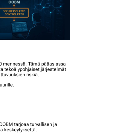
30 mennessä. Tämä pääasiassa
a tekoälypohjaiset järjestelmät
ttuvuuksien riskiä.
uurille.
OOBM tarjoaa turvallisen ja
sa keskeytyksettä.