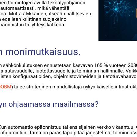
ien toimintojen avulla tekoälypohjainen
 automaattisesti, mikä vähentää
a. Mutta älykkäiden, itseään hallitsevien
 edelleen kriittinen suojakeino
epäonnistuu tai yhteys katkeaa.
n monimutkaisuus.
n sähkönkulutuksen ennustetaan kasvavan 165 % vuoteen 20
lautuvuudelle, luotettavuudelle ja toiminnan hallinnalle. Vaikk
listen konfiguraatioiden, ohjelmistovirheiden ja tietoturvahaavoi
OOBM
) tulee strateginen mahdollistaja nykyaikaiselle infrastrukt
älyn ohjaamassa maailmassa?
Kun automaatio epäonnistuu tai ensisijainen verkko vikaantuu, 
onfigurointiin. Tämä on paras tapa pitää järjestelmät toiminnas