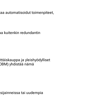
taa automatisoidut toimenpiteet,
oaa kuitenkin redundantin
täiskauppa ja yleishyödylliset
 (OOBM) yhdistää nämä
äsijainneissa tai uudempia