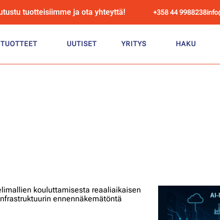
utustu tuotteisiimme ja ota yhteyttä!
+358 44 9988238
info
TUOTTEET
UUTISET
YRITYS
HAKU
en hallinta on olennaista 
kakaudella?
limallien kouluttamisesta reaaliaikaisen
infrastruktuurin ennennäkemätöntä