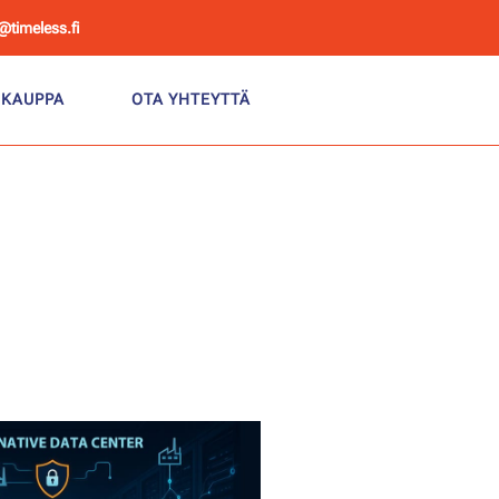
@timeless.fi
KAUPPA
OTA YHTEYTTÄ
tekoälyn