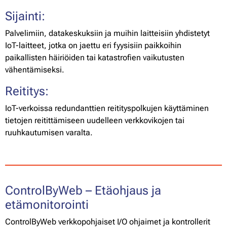
Sijainti:
Palvelimiin, datakeskuksiin ja muihin laitteisiin yhdistetyt
IoT-laitteet, jotka on jaettu eri fyysisiin paikkoihin
paikallisten häiriöiden tai katastrofien vaikutusten
vähentämiseksi.
Reititys:
IoT-verkoissa redundanttien reitityspolkujen käyttäminen
tietojen reitittämiseen uudelleen verkkovikojen tai
ruuhkautumisen varalta.
ControlByWeb – Etäohjaus ja
etämonitorointi
ControlByWeb verkkopohjaiset I/O ohjaimet ja kontrollerit