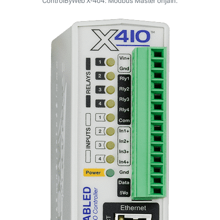
ControlByWeb X-404: Modbus Master ohjain.