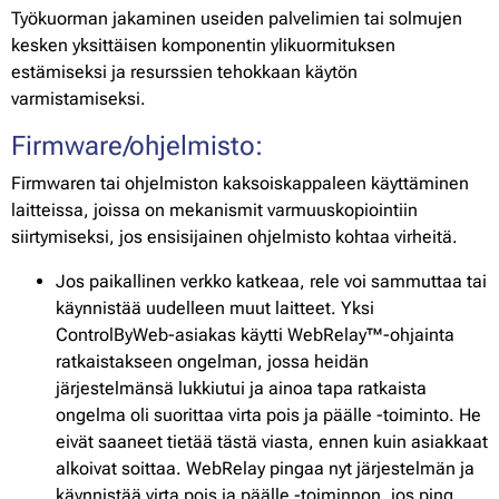
Työkuorman jakaminen useiden palvelimien tai solmujen
kesken yksittäisen komponentin ylikuormituksen
estämiseksi ja resurssien tehokkaan käytön
varmistamiseksi.
Firmware/ohjelmisto:
Firmwaren tai ohjelmiston kaksoiskappaleen käyttäminen
laitteissa, joissa on mekanismit varmuuskopiointiin
siirtymiseksi, jos ensisijainen ohjelmisto kohtaa virheitä.
Jos paikallinen verkko katkeaa, rele voi sammuttaa tai
käynnistää uudelleen muut laitteet. Yksi
ControlByWeb-asiakas käytti WebRelay™-ohjainta
ratkaistakseen ongelman, jossa heidän
järjestelmänsä lukkiutui ja ainoa tapa ratkaista
ongelma oli suorittaa virta pois ja päälle -toiminto. He
eivät saaneet tietää tästä viasta, ennen kuin asiakkaat
alkoivat soittaa. WebRelay pingaa nyt järjestelmän ja
käynnistää virta pois ja päälle -toiminnon, jos ping