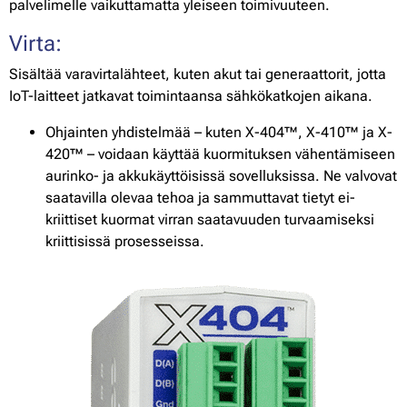
palvelimelle vaikuttamatta yleiseen toimivuuteen.
Virta:
Sisältää varavirtalähteet, kuten akut tai generaattorit, jotta
IoT-laitteet jatkavat toimintaansa sähkökatkojen aikana.
Ohjainten yhdistelmää – kuten X-404™, X-410™ ja X-
420™ – voidaan käyttää kuormituksen vähentämiseen
aurinko- ja akkukäyttöisissä sovelluksissa. Ne valvovat
saatavilla olevaa tehoa ja sammuttavat tietyt ei-
kriittiset kuormat virran saatavuuden turvaamiseksi
kriittisissä prosesseissa.