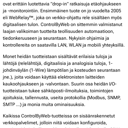
ovat erittäin luotettavia ”drop-in” ratkaisuja etäohjaukseen
ja -monitorointiin. Ensimmäinen tuote on jo vuodelta 2005
eli WebRelay™, joka on verkko-ohjattu rele sisältäen myös
digitaalisen tulon. ControlByWeb on sittemmin valmistanut
laajan valikoiman tuotteita teollisuuden automaatioon,
tiedonkeruuseen ja seurantaan. Nykyisin ohjaimia ja
kontrollereita on saatavilla LAN, WLAN ja mobiili yhteyksillä.
Monet heidän tuotteistaan ​​sisältävät erilaisia ​​tuloja ja
lähtöjä (relelähtöjä, digitaalisia ja analogisia tuloja, 1-
johdinväylän (1-Wire) lämpötilan ja kosteuden seurantaan
jne.), joita voidaan käyttää elektronisten laitteiden
kaukoohjaukseen ja -valvontaan. Suurin osa heidän I/O-
tuotteistaan ​​tukee sähköposti-ilmoituksia, toimintojen
ajoituksia, tallennusta, useita protokollia (Modbus, SNMP,
SMTP …) ja monia muita ominaisuuksia.
Kaikissa ControlByWeb-tuotteissa on sisäänrakennetut
verkkopalvelimet, jolloin niitä voidaan konfiguroida,