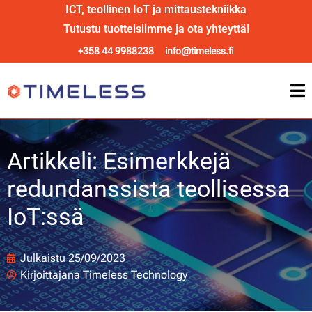
ICT, teollinen IoT ja mittaustekniikka
Tutustu tuotteisiimme ja ota yhteyttä!
+358 44 9988238
info@timeless.fi
Artikkeli: Esimerkkejä
redundanssista teollisessa
IoT:ssä
Julkaistu
25/09/2023
Kirjoittajana
Timeless Technology