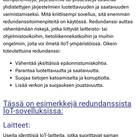
yhdistettyjen järjestelmien luotettavuuden ja saatavuuden
varmistamiseksi. Mitä kriittisempi sovellus, sitä enemmän
redundanssitoimenpiteitä on käytössä. Redundanssi auttaa
vähentämään riskejä, jotka liittyvät laitteisto- tai
ohjelmistovikoihin, tietoliikennekatkoihin ja muihin
ongelmiin, joita voi ilmetä IIoT-ympäristöissä. Oikein
toteutettuina redundanssi:
Vähentää yksittäisiä epäonnistumiskohtia.
Parantaa luotettavuutta ja saatavuutta.
Suojaa tietojen katoamiselta ja korruptiolta.
Lisää verkon ja suojauksen joustavuutta.
Tässä on esimerkkejä redundanssista
IoT-sovelluksissa:
Laitteet:
Useita identtisiä IoT-laitteita, jotka suorittavat saman