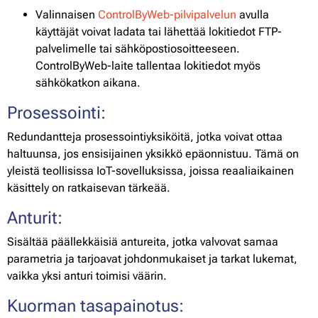
Valinnaisen
ControlByWeb-pilvipalvelun
avulla
käyttäjät voivat ladata tai lähettää lokitiedot FTP-
palvelimelle tai sähköpostiosoitteeseen.
ControlByWeb-laite tallentaa lokitiedot myös
sähkökatkon aikana.
Prosessointi:
Redundantteja prosessointiyksiköitä, jotka voivat ottaa
haltuunsa, jos ensisijainen yksikkö epäonnistuu. Tämä on
yleistä teollisissa IoT-sovelluksissa, joissa reaaliaikainen
käsittely on ratkaisevan tärkeää.
Anturit:
Sisältää päällekkäisiä antureita, jotka valvovat samaa
parametria ja tarjoavat johdonmukaiset ja tarkat lukemat,
vaikka yksi anturi toimisi väärin.
Kuorman tasapainotus: