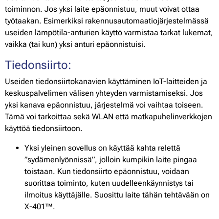
toiminnon. Jos yksi laite epäonnistuu, muut voivat ottaa
työtaakan. Esimerkiksi rakennusautomaatiojärjestelmässä
useiden lämpötila-anturien käyttö varmistaa tarkat lukemat,
vaikka (tai kun) yksi anturi epäonnistuisi.
Tiedonsiirto:
Useiden tiedonsiirtokanavien käyttäminen IoT-laitteiden ja
keskuspalvelimen välisen yhteyden varmistamiseksi. Jos
yksi kanava epäonnistuu, järjestelmä voi vaihtaa toiseen.
Tämä voi tarkoittaa sekä WLAN että matkapuhelinverkkojen
käyttöä tiedonsiirtoon.
Yksi yleinen sovellus on käyttää kahta relettä
”sydämenlyönnissä”, jolloin kumpikin laite pingaa
toistaan. Kun tiedonsiirto epäonnistuu, voidaan
suorittaa toiminto, kuten uudelleenkäynnistys tai
ilmoitus käyttäjälle. Suosittu laite tähän tehtävään on
X-401™.