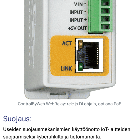
ControlByWeb WebRelay: rele ja DI ohjain, optiona PoE.
Suojaus:
Useiden suojausmekanismien käyttöönotto IoT-laitteiden
suojaamiseksi kyberuhkilta ja tietomurroilta.