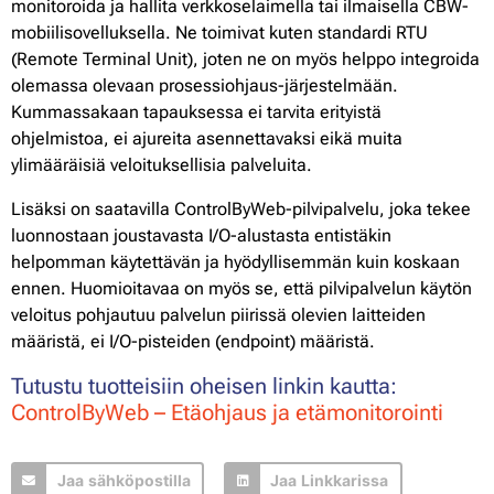
monitoroida ja hallita verkkoselaimella tai ilmaisella CBW-
mobiilisovelluksella. Ne toimivat kuten standardi RTU
(Remote Terminal Unit), joten ne on myös helppo integroida
olemassa olevaan prosessiohjaus-järjestelmään.
Kummassakaan tapauksessa ei tarvita erityistä
ohjelmistoa, ei ajureita asennettavaksi eikä muita
ylimääräisiä veloituksellisia palveluita.
Lisäksi on saatavilla ControlByWeb-pilvipalvelu, joka tekee
luonnostaan joustavasta I/O-alustasta entistäkin
helpomman käytettävän ja hyödyllisemmän kuin koskaan
ennen. Huomioitavaa on myös se, että pilvipalvelun käytön
veloitus pohjautuu palvelun piirissä olevien laitteiden
määristä, ei I/O-pisteiden (endpoint) määristä.
Tutustu tuotteisiin oheisen linkin kautta:
ControlByWeb – Etäohjaus ja etämonitorointi
Jaa sähköpostilla
Jaa Linkkarissa