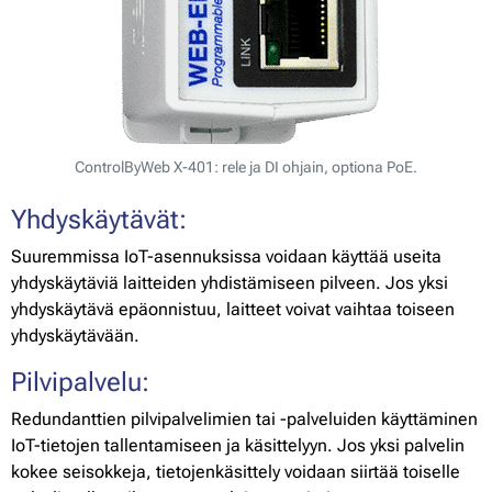
ControlByWeb X-401: rele ja DI ohjain, optiona PoE.
Yhdyskäytävät:
Suuremmissa IoT-asennuksissa voidaan käyttää useita
yhdyskäytäviä laitteiden yhdistämiseen pilveen. Jos yksi
yhdyskäytävä epäonnistuu, laitteet voivat vaihtaa toiseen
yhdyskäytävään.
Pilvipalvelu:
Redundanttien pilvipalvelimien tai -palveluiden käyttäminen
IoT-tietojen tallentamiseen ja käsittelyyn. Jos yksi palvelin
kokee seisokkeja, tietojenkäsittely voidaan siirtää toiselle